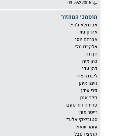
03-5622005
מוסמכי המחזור
אבו חלא ג'מיל
אהרון נתי
אברהם יוסי
אלקיים טלי
חן חגי
כהן מיה
כהן עדי
ליברמן צחי
נוימן איתן
פרי עידן
פלד אורן
פדידה דור נועם
רייטר מורן
סטוביצקי אלעד
עומר שאול
קוניצין פבל