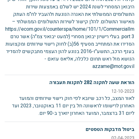
היבואן המסחרי לשנת 2024 יש לשלם באמצעות שירות
התשלומים הממשלתי את האגרה הנוגעת ולהעביר לח"מ העתק
מאישור התשלום. להלן קישור לשירות התשלומים הממשלתי –
https://ecom.gov.il/counterspa/home/101/1/CommercialIm
port 3. בעלי רישיון יבואן מסחרי (למעט יבואני צמ"ה) אשר טרם
הסדירו את המתחייב מסעיף 56(ב) לחוק רישוי שירותים ומקצועות
בענף הרכב, התשע"ו-2016 בנוגע להון העצמי מתבקשים להסדיר
הנושא מול ראש תחום כלכלה, אליאס עזאם -
azzame@mot.gov.il
הוראת שעה לתקנה 282 לתקנות תעבורה
12-10-2023
לאור המצב, כל רכב שיובא לפי חוק רישוי שירותים והמועד
האחרון לרישומו לראשונה חל בין יום 11 באוקטובר, 2023 ועד
ליום 31 בדצמבר, המועד האחרון יוארך ב-90 יום.
ביטול מדבקות הטסטים
02-04-2023