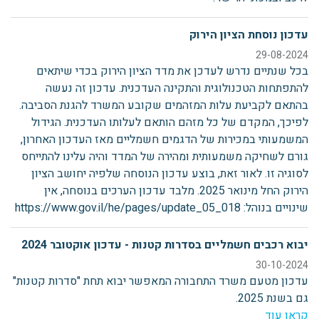
עדכון נוסחת הציון הירוק
29-08-2024
בכל שנתיים נדרש לעדכן את מדד הציון הירוק בכדי שיתאים
להתפתחות הטכנולוגית והתקינה העדכנית. עדכון זה נעשה
בהתאם לקביעת עלות המזהמים שקובע המשרד להגנת הסביבה.
לפיכך, המקדם של כל מזהם הותאם לעלותו העדכנית. הגידול
המשמעותי במכירות של הדגמים חשמליים מאז העדכון האחרון,
גורם לשחיקה משמעותית ומהירה של המדד והיה עלינו להתייחס
לסוגיה זו. לאור זאת, בוצע עדכון הנוסחה שלפיה יחושב הציון
הירוק החל מינואר 2025. מלבד עדכון הערכים בנוסחה, אין
שינויים בנוהל: https://www.gov.il/he/pages/update_05_018
יבוא רכבים חשמליים בסדרות קטנות - עדכון אוקטובר 2024
30-10-2024
עדכון מטעם משרד התחבורה המאפשר יבוא תחת "סדרות קטנות"
גם בשנת 2025.
קראו עוד