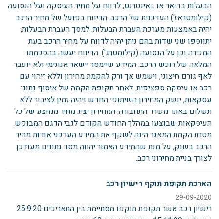
הבעלות בדואר או באינטרנט, לדווח על מחיר העיסקה ועל הנסועה
(קילומטראז') העדכנית של הרכב. הדיווח בפועל של מחיר הרכב
יהיה באמצעות מערכת העברת הבעלות. למסך העברת הבעלות,
יתווספו שני שדות בהם ניתן יהיה לדווח על מחיר הרכב בעת
המכירה וכן על הנסועה (קילומטרג'). הדיווח יעשה בהסכמתו
המלאה של רוכש הרכב. המידע שיימסר יישאר אנונימי ולא יועבר
לאף גורם חיצוני, וישמש אך ורק להקמת מחירון וללא זיהוי עם
רכב או עיסקה ספציפית. לאחר תקופת הקמה של איסוף נתוני
עסקאות, יושק המחירון השיתופי החדש ויהיה זמין לציבור ללא
תשלום באתר משרד התחבורה. המחירון יציג מחיר ממוצע של כל
העיסקאות שבוצעו במהלך החודש הקודם לגבי הדגם המבוקש.
מטרת הקמת המאגר הינה לשקף את המידע העדכני אודות מחיר
הרכב בשוק, על מנת שהמידע האמור יהווה מסד נתונים מעודכן
לצורך בניית מחירוני רכב.
הארכת תקופת תוקף רישיון רכב
29-09-2020
רישיון רכב אשר תקופת תוקפו מסתיימת בין התאריכים 25.9.20