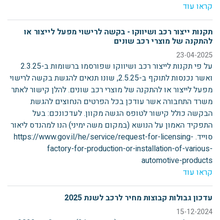
קראו עוד
תקנות ייצור רכב ושיווקו - בקשה לרישוי מפעל לייצור או
להתקנה של מוצרי רכב שונים
23-04-2025
על פי תקנות לייצור רכב ושיווקו שפורסמו ברשומות ב-2.3.25
ואשר נכנסות לתוקף ב-2.5.25, שונו תנאים להגשת בקשה לרישוי
מפעל לייצור או להתקנה של מוצרי רכב שונים. להלן קישור לאתר
משרד התחבורה אשר עודכן בכל הפרטים הנחוצים להגשת
הבקשה כולל קישור לטופס הגשה מקוון. לעדכונכם: בעל
התפקיד האמון על הנושא (במקום משה ימיני) הנו למהנדס ליאור
סוייד. https://www.gov.il/he/service/request-for-licensing-
factory-for-production-or-installation-of-various-
automotive-products
קראו עוד
עדכון גבולות קבוצות מחיר לרכב לשנת 2025
15-12-2024