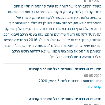
01-07-2020
משרד התחבורה אישר לאחרונה שעל פי הניסוח הקיים היום
בחקיקה ניתן לספק עותק מקוון של ספר הרכב ותמצית הוראות
שימוש. כלומר, אין חובה למסור ללקוחות עותק קשיח של
המסמכים אלא ניתן למסור אותם באופן דיגיטלי. בתשובתה אף
ציינה מנהלת אגף הרכב במשרד התחבורה, כי מתקיים הליך לתיקון
תקנה 10 לתקנות רישוי שירותים ומקצועות בענף הרכב (ייבוא רכב
ושיווקו, תיווך בייבוא אישי ואגרות), תשע"ז-2016 המסדירה תמצית
הוראות שימוש, כך שאחרי המילים "בשפות עברית וערבית" יירשם
"בעותק מודפס או באמצעי מקוון שיובא לידיעת רוכש הרכב
ובלבד שיהיה נגיש לצפיה בכל עת".
חדשות ועדכונים שוטפים בצל משבר הקורונה
05-05-2020
להלן חדשות ועדכונים ליום 5 במאי, 2020
קראו עוד
חדשות ועדכונים שוטפים בצל משבר הקורונה