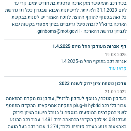
בכיר רכב תתאפשר מתן ארכה פרטנית בת חודש ימים, קרי עד
ליום 31.1.2023 ולא יותר, לרישיונות היבוא שבנדון ככל וזו נדרשת
כל זאת בכפוף לתוקף התוצר. לנוכח האמור יש לפנות בבקשת
הארכה בדוא"ל לגברת סיגל גרינבוים בציון מספרי בקשות יבוא
לגביהן נדרשת ההארכה - grinboms@mot.gov.il.
דף אגרות מעודכן החל מיום 1.4.2025
19-03-2025
אגרות רכב בתוקף החל מ-1.4.2025
קראו עוד
עדכון נוסחת ציון ירוק לשנת 2023
21-09-2022
בעדכון הנוכחי, בנוסף לעדכון ה"רגיל", עודכן גם מקדם ההתאמה
עבור כלי רכב plug-in hybrid מתקינה אמריקאית. המקדם התווסף
לשני המקדמים המופעים בנספח ג' בנוהל חישוב הציון הירוק
וערכו 0.8. אי לכך מקדמי ההתאמה יהיו: 1.481 עבור רכב המונע
באמצעות מנוע בעירה פנימית בלבד; 1.374 עבור רכב בעל הנעה