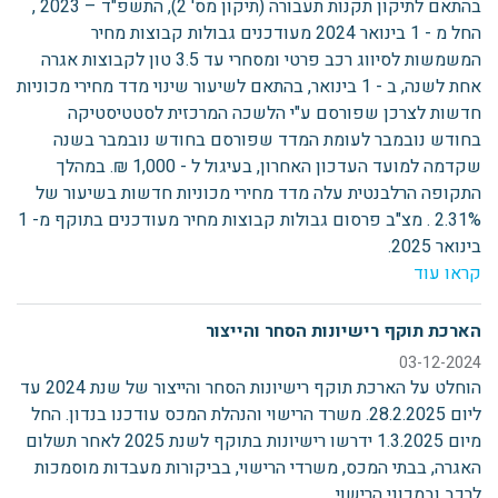
בהתאם לתיקון תקנות תעבורה (תיקון מס' 2), התשפ"ד – 2023 ,
החל מ - 1 בינואר 2024 מעודכנים גבולות קבוצות מחיר
המשמשות לסיווג רכב פרטי ומסחרי עד 3.5 טון לקבוצות אגרה
אחת לשנה, ב - 1 בינואר, בהתאם לשיעור שינוי מדד מחירי מכוניות
חדשות לצרכן שפורסם ע"י הלשכה המרכזית לסטטיסטיקה
בחודש נובמבר לעומת המדד שפורסם בחודש נובמבר בשנה
שקדמה למועד העדכון האחרון, בעיגול ל - 1,000 ₪. במהלך
התקופה הרלבנטית עלה מדד מחירי מכוניות חדשות בשיעור של
2.31% . מצ"ב פרסום גבולות קבוצות מחיר מעודכנים בתוקף מ- 1
בינואר 2025.
קראו עוד
הארכת תוקף רישיונות הסחר והייצור
03-12-2024
הוחלט על הארכת תוקף רישיונות הסחר והייצור של שנת 2024 עד
ליום 28.2.2025. משרד הרישוי והנהלת המכס עודכנו בנדון. החל
מיום 1.3.2025 ידרשו רישיונות בתוקף לשנת 2025 לאחר תשלום
האגרה, בבתי המכס, משרדי הרישוי, בביקורות מעבדות מוסמכות
לרכב ובמכוני הרישוי.