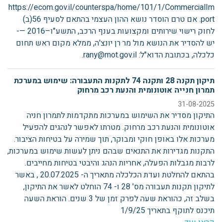
https://ecom.gov.il/counterspa/home/101/1/CommercialIm
port. אם טרם הוסדר נושא ההון העצמי בהתאם לסעיף 56(ב)
לחוק רישוי שירותים ומקצועות בענף הרכב, התשע"ו–2016 —-
יש להסדיר את הנושא מול מר רן יונצ'ה, ממלא מקום ראש תחום
כלכלה, בכתובת הדוא"ל: rany@mot.gov.il.
תיקון תקנה 28 ותקנה 74 לתקנות התעבורה: שימוש במערכת
תמרון חנייה אוטונומית והנעת רכב מרחוק
31-08-2025
התיקון מסדיר את השימוש במערכות מתקדמות לתמרון חניה
אוטונומית והנעת רכב מרחוק. מטרתו לאפשר לנהגים להפעיל
מערכות אלו באופן חוקי ומבוקר, תוך שמירה על בטיחות הציבור.
התקנות מגדירות את התנאים שבהם ניתן לעשות שימוש במערכות,
לרבות מגבלות הפעלה, אחריות הנהג והיבטי בטיחות מחייבים.
בהתאם להחלטת ועדת הכלכלה מתאריך ה- 20.07.2025 , באשר
לתיקון תקנות תעבורה מס' 28 ו- 74 הוחלט לאשר את התיקון,
בשלב זה, כהוראת שעה לפרק זמן של 3 שנים. הוראת השעה
תיכנס לתוקף בתאריך 1/9/25