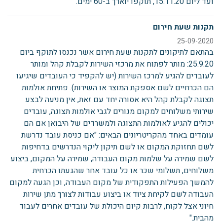
ועד ליום 15.11.20, תוקפו יוארך ב-60 ימים.
תקנות שעת חירום
25-09-2020
בהתאם לתיקונים לתקנות שעת חירום אשר נכנסו לתוקף ביום
25.9.20: מותר לפתוח את מרכזי השירות לקבלת קהל ומותר
לעובדים להגיע למרכז השירות (יש להקפיד כי העובדים שיגיעו
הם הכרחיים לשם אספקת המוצר או השירות). פתיחת אולמות
תצוגה לקבלת קהל היא אסורה יחד עם זאת, אין מניעה לבצע
שירותי משלוחים למקום מגורים לגבי אולמות תצוגה, עובדים
יכולים להגיע לאולמות התצוגה ולמשרדים של היבואן אם הם
עומדים באחד מהקריטריונים הבאים: "אם כניסת עובד נדרשת
לשם תחזוקת המקום או לשם תיקון ליקוי הנדרשים בדחיפות
לשם שמירה על שלמות מקום העבודה, שמירה על המקום, ביצוע
משלוחים, תשלומי שכר או כל עובד אחר שהגעתו הכרחית
להמשך הפעילות התפקודית של מקום העבודה, וכן הגעה למקום
העבודה לשם לקיחת ציוד או ביצוע עבודות לצורך מתן שירות
חיוני אצל לקוח, לרבות קיום היכולת של עובדים אחרים לעבוד
מהבית."