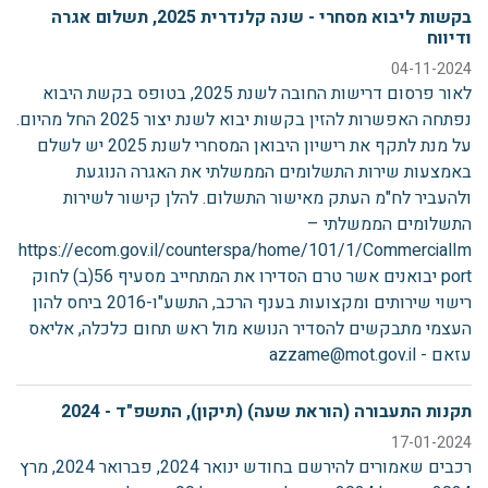
בקשות ליבוא מסחרי - שנה קלנדרית 2025, תשלום אגרה
ודיווח
04-11-2024
לאור פרסום דרישות החובה לשנת 2025, בטופס בקשת היבוא
נפתחה האפשרות להזין בקשות יבוא לשנת יצור 2025 החל מהיום.
על מנת לתקף את רישיון היבואן המסחרי לשנת 2025 יש לשלם
באמצעות שירות התשלומים הממשלתי את האגרה הנוגעת
ולהעביר לח"מ העתק מאישור התשלום. להלן קישור לשירות
התשלומים הממשלתי –
https://ecom.gov.il/counterspa/home/101/1/CommercialIm
port יבואנים אשר טרם הסדירו את המתחייב מסעיף 56(ב) לחוק
רישוי שירותים ומקצועות בענף הרכב, התשע"ו-2016 ביחס להון
העצמי מתבקשים להסדיר הנושא מול ראש תחום כלכלה, אליאס
עזאם - azzame@mot.gov.il
תקנות התעבורה (הוראת שעה) (תיקון), התשפ"ד - 2024
17-01-2024
רכבים שאמורים להירשם בחודש ינואר 2024, פברואר 2024, מרץ